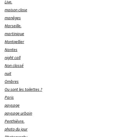
Live.
maison close
manèges
Marseille.
martinique
Montpellier
Nantes
night call
Non classé
nuit
Ombres
Ou sont les toilettes ?
Paris
paysage
paysage urbain
Penthièvre.
photo du jour