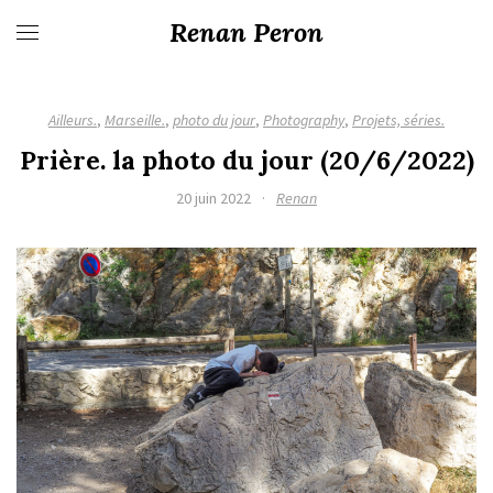
Renan Peron
Ailleurs.
,
Marseille.
,
photo du jour
,
Photography
,
Projets, séries.
Prière. la photo du jour (20/6/2022)
20 juin 2022
·
Renan