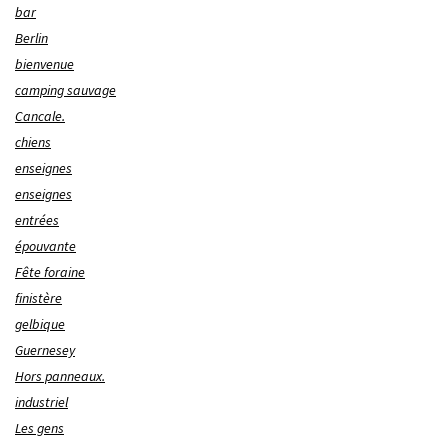
bar
Berlin
bienvenue
camping sauvage
Cancale.
chiens
enseignes
enseignes
entrées
épouvante
Fête foraine
finistère
gelbique
Guernesey
Hors panneaux.
industriel
Les gens