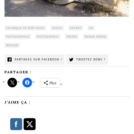
CALANQUE DE PORT MIOU
CASSIS
ENFANT
GR
PHOTOGRAPHIE
PHOTOGRAPHY
PRIÈRE
RENAN PÉRON
ROCHER
PARTAGES SUR FACEBOOK !
TWEETEZ DONC !
PARTAGER :
Plus
J’AIME ÇA :