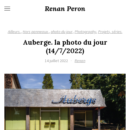
Renan Peron
Ailleurs.
,
Hors panneaux.
,
photo du jour
,
Photography
,
Projets, séries.
Auberge. la photo du jour
(14/7/2022)
14 juillet 2022
·
Renan