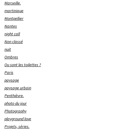
Marseille.
martinique
Montpellier
Nantes
night call
Non classé
nuit
Ombres
Ou sont les toilettes ?
Paris
paysage
paysage urbain
Penthièvre.
photo du jour
Photography
playground love
Projets, séries.