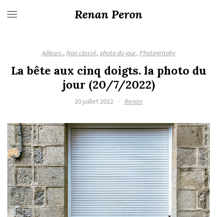
Renan Peron
Ailleurs.
,
Non classé
,
photo du jour
,
Photography
La bête aux cinq doigts. la photo du
jour (20/7/2022)
20 juillet 2022
·
Renan