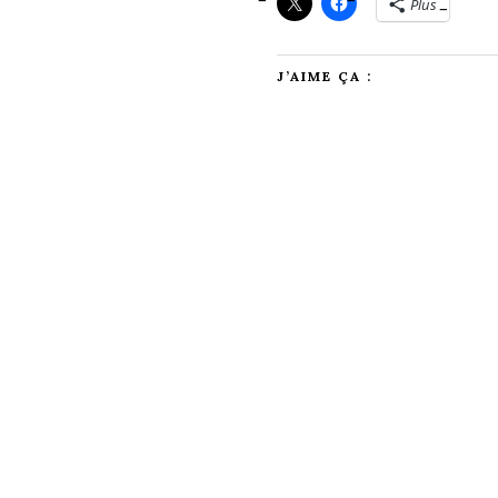
Plus
J’AIME ÇA :