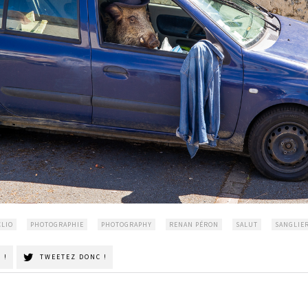
CLIO
PHOTOGRAPHIE
PHOTOGRAPHY
RENAN PÉRON
SALUT
SANGLIE
 !
TWEETEZ DONC !