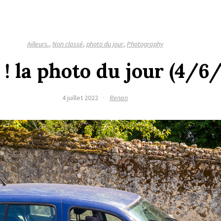
Ailleurs.
,
Non classé
,
photo du jour
,
Photography
 ! la photo du jour (4/6
4 juillet 2022
·
Renan