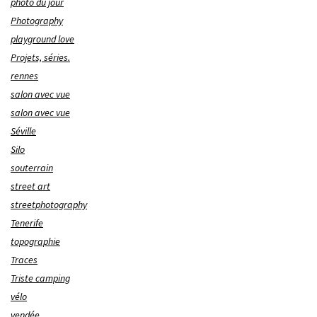
photo du jour
Photography
playground love
Projets, séries.
rennes
salon avec vue
salon avec vue
Séville
Silo
souterrain
street art
streetphotography
Tenerife
topographie
Traces
Triste camping
vélo
vendée