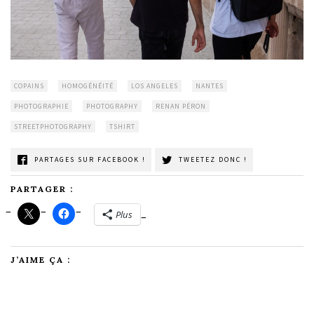
COPAINS
HOMOGÉNÉITÉ
LOS ANGELES
NANTES
PHOTOGRAPHIE
PHOTOGRAPHY
RENAN PÉRON
STREETPHOTOGRAPHY
TSHIRT
PARTAGES SUR FACEBOOK !
TWEETEZ DONC !
PARTAGER :
Plus
J’AIME ÇA :