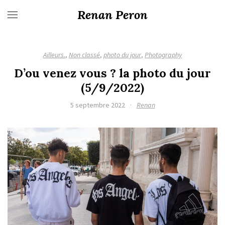
Renan Peron
Ailleurs.
,
Non classé
,
photo du jour
,
Photography
D’ou venez vous ? la photo du jour
(5/9/2022)
5 septembre 2022
·
Renan