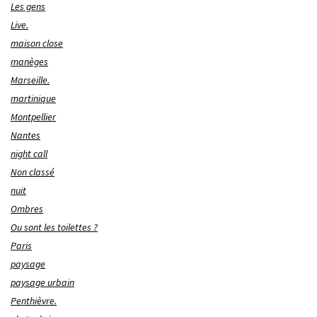
Les gens
Live.
maison close
manèges
Marseille.
martinique
Montpellier
Nantes
night call
Non classé
nuit
Ombres
Ou sont les toilettes ?
Paris
paysage
paysage urbain
Penthièvre.