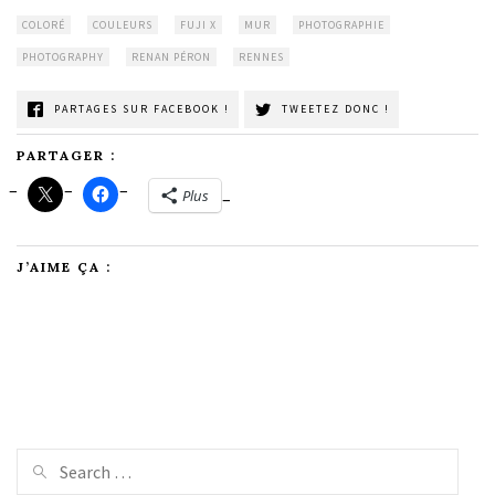
COLORÉ
COULEURS
FUJI X
MUR
PHOTOGRAPHIE
PHOTOGRAPHY
RENAN PÉRON
RENNES
PARTAGES SUR FACEBOOK !
TWEETEZ DONC !
PARTAGER :
Plus
J’AIME ÇA :