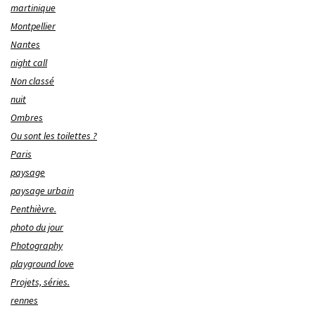
martinique
Montpellier
Nantes
night call
Non classé
nuit
Ombres
Ou sont les toilettes ?
Paris
paysage
paysage urbain
Penthièvre.
photo du jour
Photography
playground love
Projets, séries.
rennes