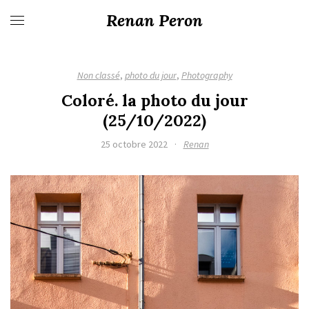
Renan Peron
Non classé
,
photo du jour
,
Photography
Coloré. la photo du jour
(25/10/2022)
25 octobre 2022
·
Renan