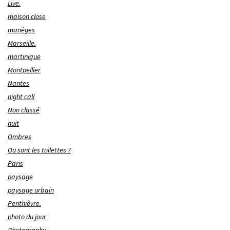
Live.
maison close
manèges
Marseille.
martinique
Montpellier
Nantes
night call
Non classé
nuit
Ombres
Ou sont les toilettes ?
Paris
paysage
paysage urbain
Penthièvre.
photo du jour