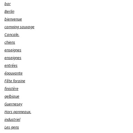
bar
Berlin
bienvenue
camping sauvage
Cancale.
chiens
enseignes
enseignes
entrées
épouvante
Fête foraine
finistère
gelbique
Guernesey
Hors panneaux.
industriel
Les gens