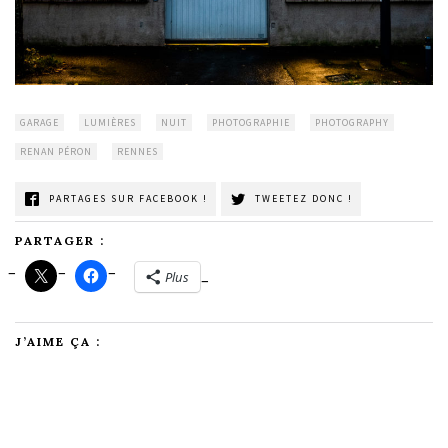
GARAGE
LUMIÈRES
NUIT
PHOTOGRAPHIE
PHOTOGRAPHY
RENAN PÉRON
RENNES
PARTAGES SUR FACEBOOK !
TWEETEZ DONC !
PARTAGER :
Plus
J’AIME ÇA :