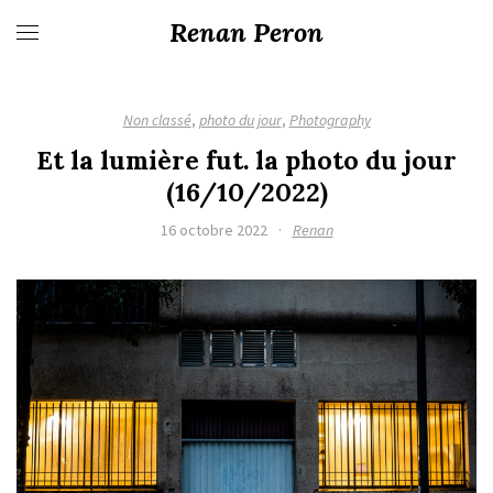
Renan Peron
Non classé
,
photo du jour
,
Photography
Et la lumière fut. la photo du jour
(16/10/2022)
16 octobre 2022
·
Renan