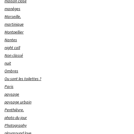
maison close
manèges
Marseille.
martinique
Montpellier
Nantes
night call
Non classé
nuit
Ombres
Ou sont les toilettes ?
Paris
paysage
paysage urbain
Penthièvre.
photo du jour
Photography
playground love