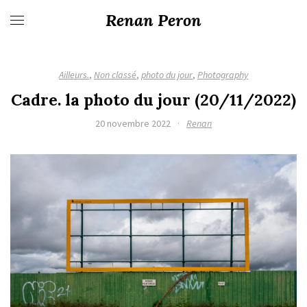
Renan Peron
Ailleurs.
,
Non classé
,
photo du jour
,
Photography
Cadre. la photo du jour (20/11/2022)
20 novembre 2022
·
Renan