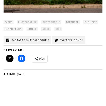
CADRE
PHOTOGRAPHIE
PHOTOGRAPHY
PORTUGAL
PUBLICITÉ
RENAN PÉRON
SIMPLE
STADE
VIDE
PARTAGES SUR FACEBOOK !
TWEETEZ DONC !
PARTAGER :
Plus
J’AIME ÇA :