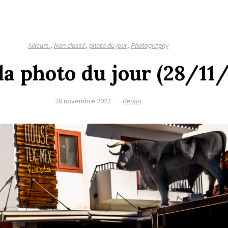
Ailleurs.
,
Non classé
,
photo du jour
,
Photography
 la photo du jour (28/11
28 novembre 2022
·
Renan