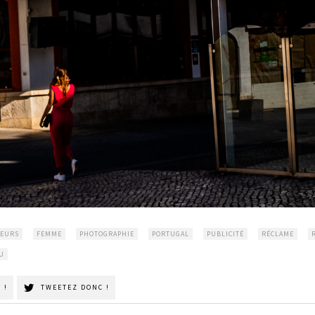
EURS
FEMME
PHOTOGRAPHIE
PORTUGAL
PUBLICITÉ
RÉCLAME
U
 !
TWEETEZ DONC !