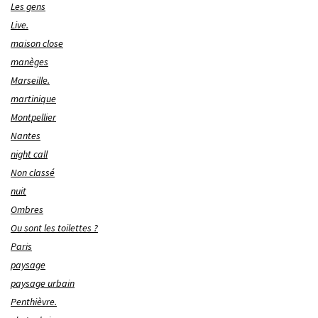
Les gens
Live.
maison close
manèges
Marseille.
martinique
Montpellier
Nantes
night call
Non classé
nuit
Ombres
Ou sont les toilettes ?
Paris
paysage
paysage urbain
Penthièvre.