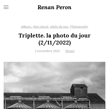
Renan Peron
Ailleurs.
,
Non classé
,
photo du jour
,
Photography
Triplette. la photo du jour
(2/11/2022)
2 novembre 2022
·
Renan