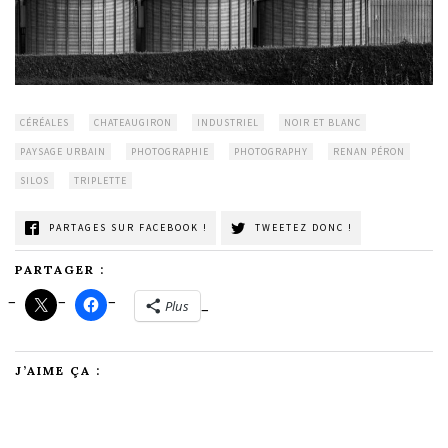
CÉRÉALES
CHATEAUGIRON
INDUSTRIEL
NOIR ET BLANC
PAYSAGE URBAIN
PHOTOGRAPHIE
PHOTOGRAPHY
RENAN PÉRON
SILOS
TRIPLETTE
PARTAGES SUR FACEBOOK !
TWEETEZ DONC !
PARTAGER :
Plus
J’AIME ÇA :