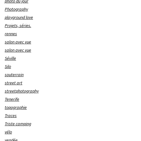
photo du jour
Photography
playground love
Projets, séries.
rennes
salon avec vue
salon avec vue
Séville
Silo
souterrain
street art
streetphotography
Tenerife
topographie
Traces
Triste camping
vélo
vendée