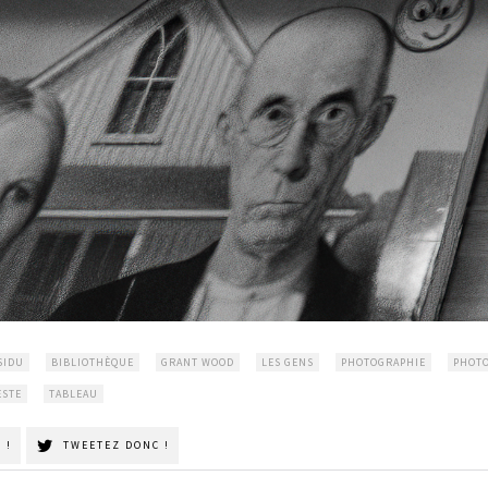
SIDU
BIBLIOTHÈQUE
GRANT WOOD
LES GENS
PHOTOGRAPHIE
PHOT
ESTE
TABLEAU
 !
TWEETEZ DONC !