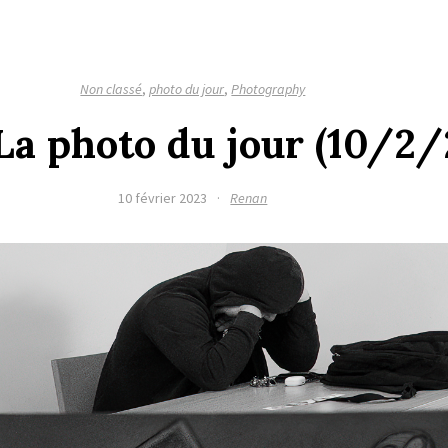
Non classé
,
photo du jour
,
Photography
La photo du jour (10/2
10 février 2023
·
Renan