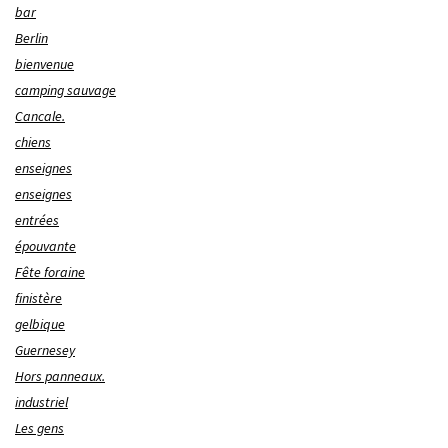
bar
Berlin
bienvenue
camping sauvage
Cancale.
chiens
enseignes
enseignes
entrées
épouvante
Fête foraine
finistère
gelbique
Guernesey
Hors panneaux.
industriel
Les gens