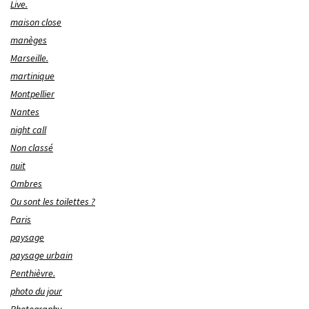
Live.
maison close
manèges
Marseille.
martinique
Montpellier
Nantes
night call
Non classé
nuit
Ombres
Ou sont les toilettes ?
Paris
paysage
paysage urbain
Penthièvre.
photo du jour