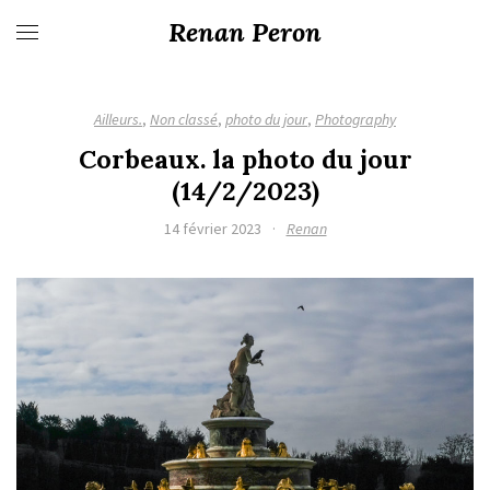
Renan Peron
Ailleurs.
,
Non classé
,
photo du jour
,
Photography
Corbeaux. la photo du jour
(14/2/2023)
14 février 2023
·
Renan