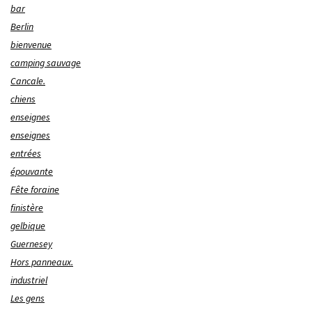
bar
Berlin
bienvenue
camping sauvage
Cancale.
chiens
enseignes
enseignes
entrées
épouvante
Fête foraine
finistère
gelbique
Guernesey
Hors panneaux.
industriel
Les gens