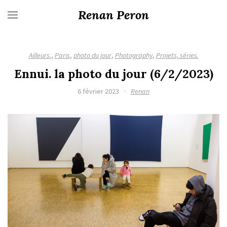
Renan Peron
Ailleurs.
,
Paris
,
photo du jour
,
Photography
,
Projets, séries.
Ennui. la photo du jour (6/2/2023)
6 février 2023
·
Renan