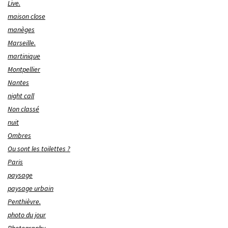
Live.
maison close
manèges
Marseille.
martinique
Montpellier
Nantes
night call
Non classé
nuit
Ombres
Ou sont les toilettes ?
Paris
paysage
paysage urbain
Penthièvre.
photo du jour