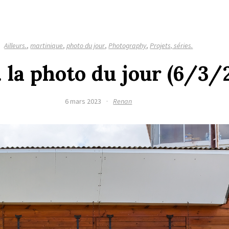
Ailleurs.
,
martinique
,
photo du jour
,
Photography
,
Projets, séries.
 la photo du jour (6/3/
6 mars 2023
·
Renan