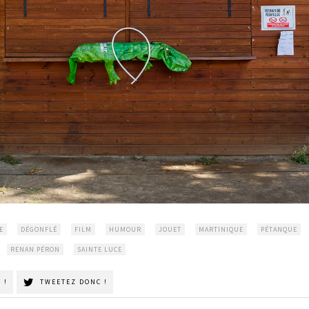
E
DÉGONFLÉ
FILM
HUMOUR
JOUET
MARTINIQUE
PÉTANQUE
RENAN PÉRON
SAINTE LUCE
 !
TWEETEZ DONC !