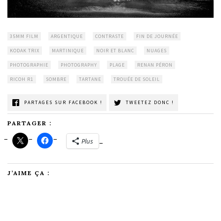
35MM FILM
ARGENTIQUE
CONTRASTE
FIN DE JOURNÉE
KODAK TRIX
MARTINIQUE
NOIR ET BLANC
NUAGES
PHOTOGRAPHIE
PHOTOGRAPHY
PLAGE
RENAN PÉRON
RICOH R1
SOMBRE
TARTANE
TROUÉE DE SOLEIL
PARTAGES SUR FACEBOOK !
TWEETEZ DONC !
PARTAGER :
Plus
J’AIME ÇA :