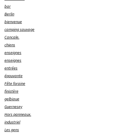
bar
Berlin
bienvenue
camping sauvage
Cancale.
chiens
enseignes
enseignes
entrées
épouvante
Fête foraine
finistère
gelbique
Guernesey
Hors panneaux.
industriel
Les gens