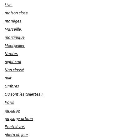
Live.
maison close
manèges
Marseille.
martinique
Montpellier
Nantes
night call
Non classé
nuit
Ombres
Ou sont les toilettes ?
Paris
paysage
paysage urbain
Penthièvre.
photo du jour