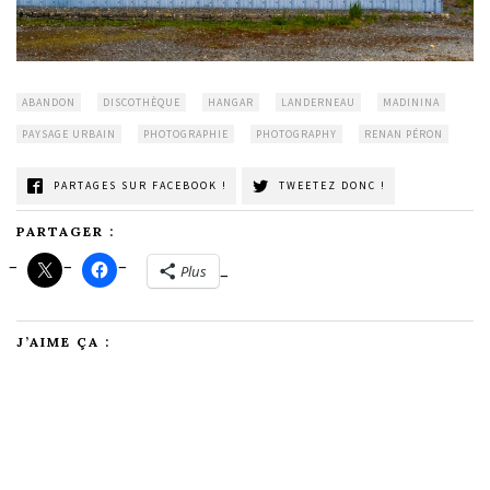
ABANDON
DISCOTHÈQUE
HANGAR
LANDERNEAU
MADININA
PAYSAGE URBAIN
PHOTOGRAPHIE
PHOTOGRAPHY
RENAN PÉRON
PARTAGES SUR FACEBOOK !
TWEETEZ DONC !
PARTAGER :
Plus
J’AIME ÇA :