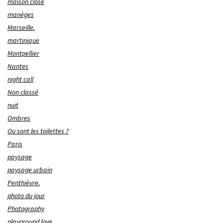
maison close
manèges
Marseille.
martinique
Montpellier
Nantes
night call
Non classé
nuit
Ombres
Ou sont les toilettes ?
Paris
paysage
paysage urbain
Penthièvre.
photo du jour
Photography
playground love