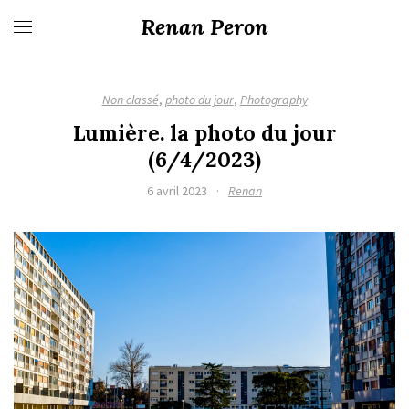
Renan Peron
Non classé
,
photo du jour
,
Photography
Lumière. la photo du jour
(6/4/2023)
6 avril 2023
·
Renan