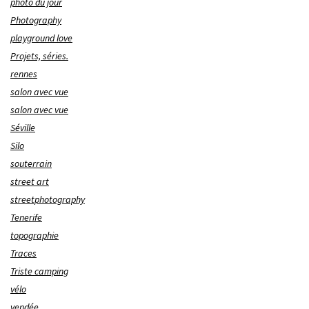
photo du jour
Photography
playground love
Projets, séries.
rennes
salon avec vue
salon avec vue
Séville
Silo
souterrain
street art
streetphotography
Tenerife
topographie
Traces
Triste camping
vélo
vendée