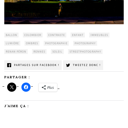
BALLON
COLOMBIER
CONTRASTE
ENFANT
IMMEUBLES
LUMIÈRE
OMBRES
PHOTOGRAPHIE
PHOTOGRAPHY
RENAN PÉRON
RENNES
SOLEIL
STREETPHOTOGRAPHY
PARTAGES SUR FACEBOOK !
TWEETEZ DONC !
PARTAGER :
Plus
J’AIME ÇA :