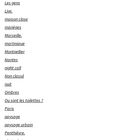
Les gens
Live.
maison close
manèges
Marseille.
martinique
Montpellier
Nantes
night call
Non classé
nuit
Ombres
Ou sont les toilettes ?
Paris
paysage
paysage urbain
Penthièvre.