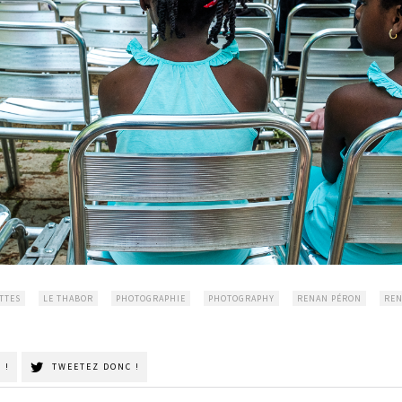
TTES
LE THABOR
PHOTOGRAPHIE
PHOTOGRAPHY
RENAN PÉRON
RE
 !
TWEETEZ DONC !