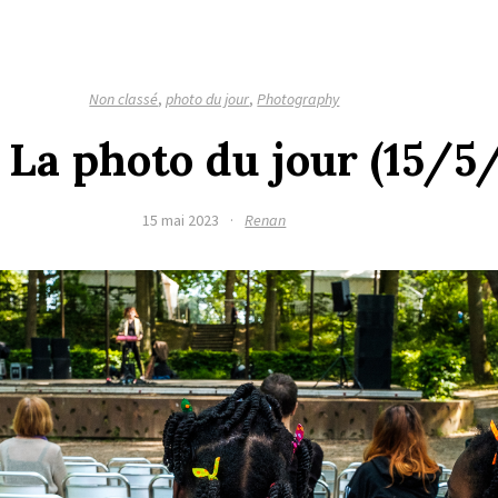
Non classé
,
photo du jour
,
Photography
. La photo du jour (15/5
15 mai 2023
·
Renan