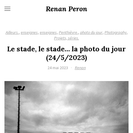
Renan Peron
Ailleurs.
,
enseignes
,
enseignes
,
Penthièvre.
,
photo du jour
,
Photography
,
Projets, séries.
Le stade, le stade… la photo du jour
(24/5/2023)
24 mai 2023
·
Renan