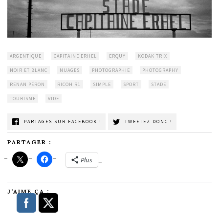
ARGENTIQUE
CAPITAINE ERHEL
ERQUY
KODAK TRIX
NOIR ET BLANC
NUAGES
PHOTOGRAPHIE
PHOTOGRAPHY
RENAN PÉRON
RICOH R1
SIMPLE
SPORT
STADE
TOURISME
VIDE
PARTAGES SUR FACEBOOK !
TWEETEZ DONC !
PARTAGER :
Plus
J’AIME ÇA :