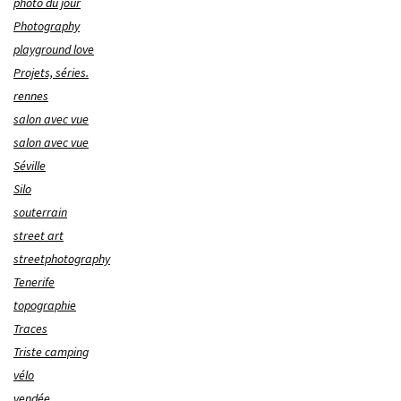
photo du jour
Photography
playground love
Projets, séries.
rennes
salon avec vue
salon avec vue
Séville
Silo
souterrain
street art
streetphotography
Tenerife
topographie
Traces
Triste camping
vélo
vendée