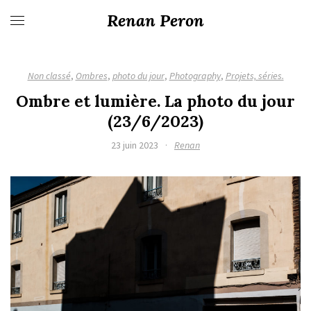
Renan Peron
Non classé
,
Ombres
,
photo du jour
,
Photography
,
Projets, séries.
Ombre et lumière. La photo du jour
(23/6/2023)
23 juin 2023
·
Renan