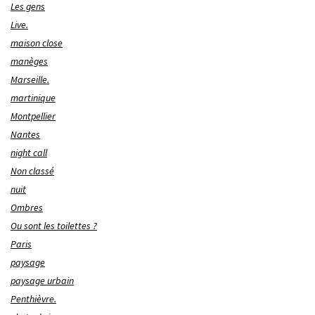
Les gens
Live.
maison close
manèges
Marseille.
martinique
Montpellier
Nantes
night call
Non classé
nuit
Ombres
Ou sont les toilettes ?
Paris
paysage
paysage urbain
Penthièvre.