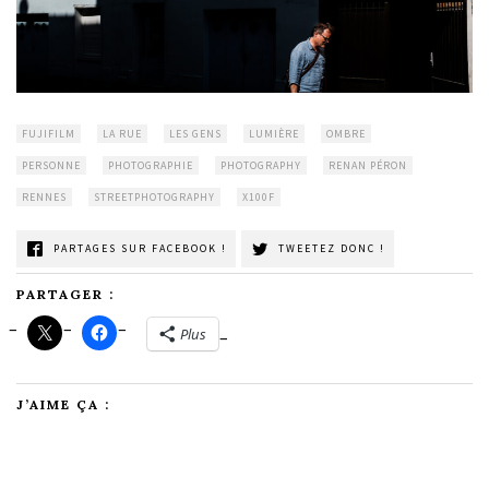
FUJIFILM
LA RUE
LES GENS
LUMIÈRE
OMBRE
PERSONNE
PHOTOGRAPHIE
PHOTOGRAPHY
RENAN PÉRON
RENNES
STREETPHOTOGRAPHY
X100F
PARTAGES SUR FACEBOOK !
TWEETEZ DONC !
PARTAGER :
Plus
J’AIME ÇA :