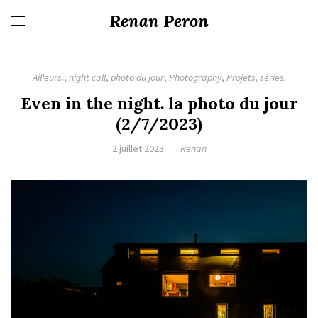
Renan Peron
Ailleurs.
,
night call
,
photo du jour
,
Photography
,
Projets, séries.
Even in the night. la photo du jour
(2/7/2023)
2 juillet 2023
·
Renan