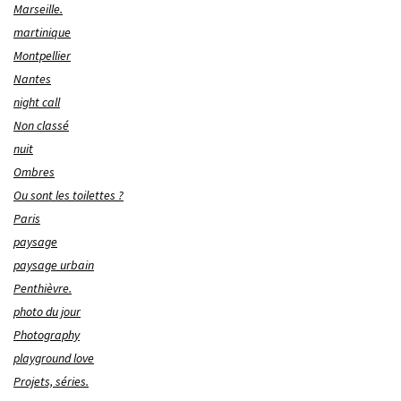
Marseille.
martinique
Montpellier
Nantes
night call
Non classé
nuit
Ombres
Ou sont les toilettes ?
Paris
paysage
paysage urbain
Penthièvre.
photo du jour
Photography
playground love
Projets, séries.