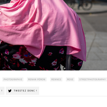
PHOTOGRAPHIE
RENAN PÉRON
RENNES
ROSE
STREETPHOTOGRAPHY
 !
TWEETEZ DONC !