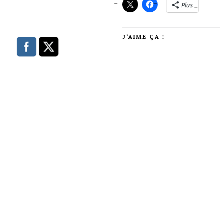
Plus
J’AIME ÇA :