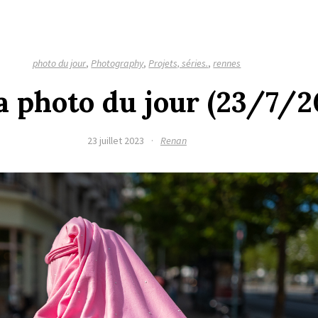
photo du jour
,
Photography
,
Projets, séries.
,
rennes
la photo du jour (23/7/2
23 juillet 2023
·
Renan