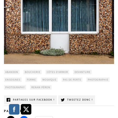
ABANDON
BOUCHERIE
CÔTES D'ARMOR
DEVANTURE
ENSEIGNES
FERME
MOSAÏQUE
PAS DE PORTE
PHOTOGRAPHIE
PHOTOGRAPHY
RENAN PÉRON
PARTAGES SUR FACEBOOK !
TWEETEZ DONC !
PARTAGER :