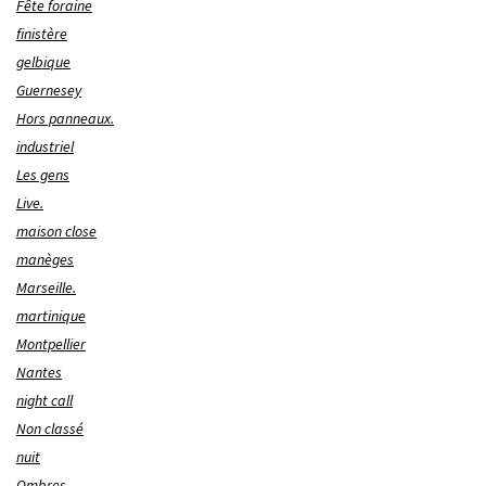
Fête foraine
finistère
gelbique
Guernesey
Hors panneaux.
industriel
Les gens
Live.
maison close
manèges
Marseille.
martinique
Montpellier
Nantes
night call
Non classé
nuit
Ombres