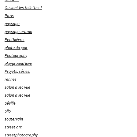
Ou sont les toilettes ?
Paris
paysage
paysage urbain
Penthièvre.
photo du jour
Photography
playground love
Projets, séries.
rennes
salon avec vue
salon avec vue
Séville
Silo
souterrain
street art
streetphotography