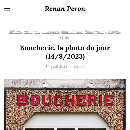
Renan Peron
Ailleurs.
,
enseignes
,
enseignes
,
photo du jour
,
Photography
,
Projets,
séries.
Boucherie. la photo du jour
(14/8/2023)
14 août 2023
·
Renan