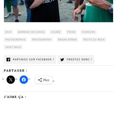
2023
BARREAU DE CHAISE
CIGARE
FRIME
FUMEURS
PHOTOGRAPHIE
PHOTOGRAPHY
RENAN PÉRON
ROUTE DU ROCK
SAINT MALO
PARTAGES SUR FACEBOOK !
TWEETEZ DONC !
PARTAGER :
Plus
J’AIME ÇA :