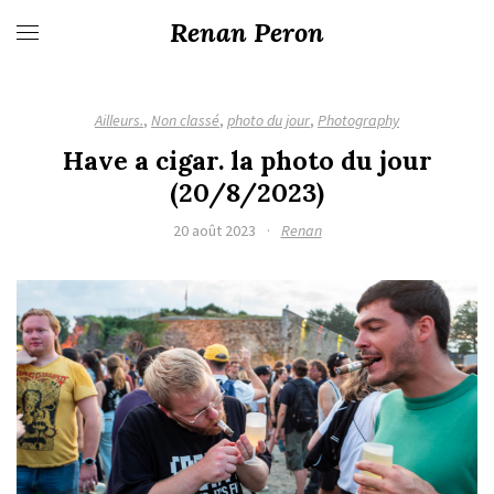
Renan Peron
Ailleurs.
,
Non classé
,
photo du jour
,
Photography
Have a cigar. la photo du jour
(20/8/2023)
20 août 2023
·
Renan