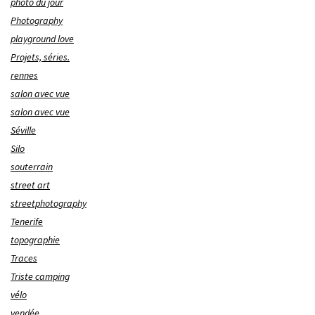
photo du jour
Photography
playground love
Projets, séries.
rennes
salon avec vue
salon avec vue
Séville
Silo
souterrain
street art
streetphotography
Tenerife
topographie
Traces
Triste camping
vélo
vendée