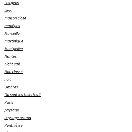
Les gens
Live.
maison close
manèges
Marseille.
martinique
Montpellier
Nantes
night call
Non classé
nuit
Ombres
Ou sont les toilettes ?
Paris
paysage
paysage urbain
Penthièvre.