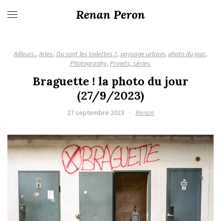
Renan Peron
Ailleurs.
,
Arles
,
Ou sont les toilettes ?
,
paysage urbain
,
photo du jour
,
Photography
,
Projets, séries.
Braguette ! la photo du jour
(27/9/2023)
27 septembre 2023
·
Renan