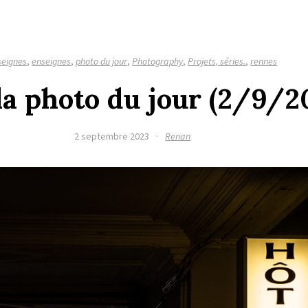
seignes
,
enseignes
,
photo du jour
,
Photography
,
Projets, séries.
,
rennes
 la photo du jour (2/9/2
2 septembre 2023
·
Renan