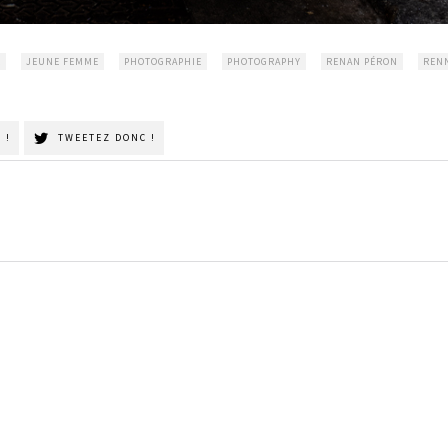
R
JEUNE FEMME
PHOTOGRAPHIE
PHOTOGRAPHY
RENAN PÉRON
REN
 !
TWEETEZ DONC !