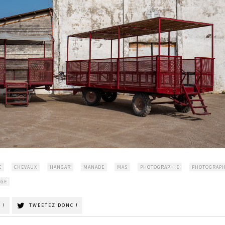
E
CHEVAUX
HANGAR
MANADE
MAS
PHOTOGRAPHIE
PHOTOGRAP
AGE
 !
TWEETEZ DONC !