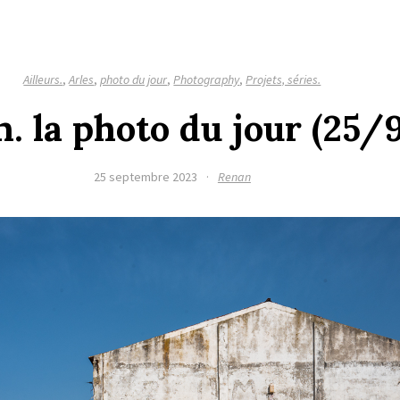
Ailleurs.
,
Arles
,
photo du jour
,
Photography
,
Projets, séries.
n. la photo du jour (25
25 septembre 2023
·
Renan