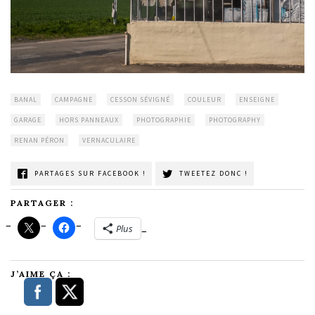
BANAL
CAMPAGNE
CESSON SÉVIGNÉ
COULEUR
ENSEIGNE
GARAGE
HORS PANNEAUX
PHOTOGRAPHIE
PHOTOGRAPHY
RENAN PÉRON
VERNACULAIRE
PARTAGES SUR FACEBOOK !
TWEETEZ DONC !
PARTAGER :
Plus
J’AIME ÇA :