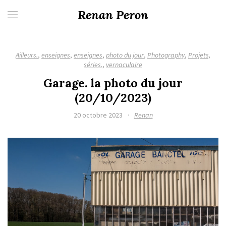
Renan Peron
Ailleurs.
,
enseignes
,
enseignes
,
photo du jour
,
Photography
,
Projets,
séries.
,
vernaculaire
Garage. la photo du jour
(20/10/2023)
20 octobre 2023
·
Renan