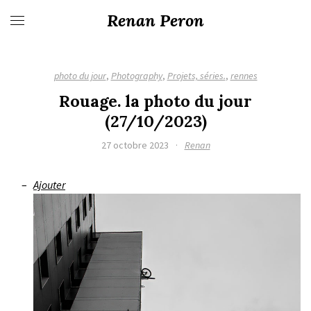
Renan Peron
photo du jour
,
Photography
,
Projets, séries.
,
rennes
Rouage. la photo du jour
(27/10/2023)
27 octobre 2023
·
Renan
Ajouter