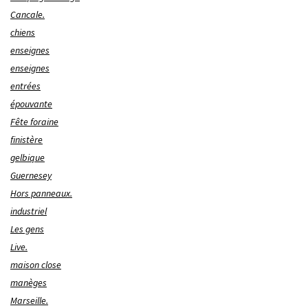
Cancale.
chiens
enseignes
enseignes
entrées
épouvante
Fête foraine
finistère
gelbique
Guernesey
Hors panneaux.
industriel
Les gens
Live.
maison close
manèges
Marseille.