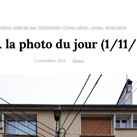
lomètre
,
photo du jour
,
Photography
,
Projets, séries.
,
rennes
,
vernaculaire
 la photo du jour (1/11
1 novembre 2023
·
Renan