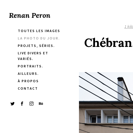
Renan Peron
1 ki
TOUTES LES IMAGES
Chébran.
LA PHOTO DU JOUR.
PROJETS, SÉRIES.
LIVE DIVERS ET
VARIÉS.
PORTRAITS.
AILLEURS.
À PROPOS
CONTACT