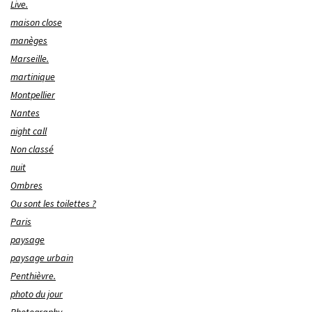
Live.
maison close
manèges
Marseille.
martinique
Montpellier
Nantes
night call
Non classé
nuit
Ombres
Ou sont les toilettes ?
Paris
paysage
paysage urbain
Penthièvre.
photo du jour