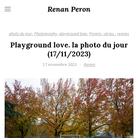
Renan Peron
photo du jour
,
Photography
,
playground love
,
Projets, séries.
,
rennes
Playground love. la photo du jour
(17/11/2023)
17 novembre 2023
·
Renan