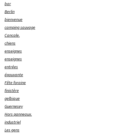
bar
Berlin
bienvenue
camping sauvage
Cancale.
chiens
enseignes
enseignes
entrées
épouvante
Fête foraine
finistère
gelbique
Guernesey
Hors panneaux.
industriel
Les gens