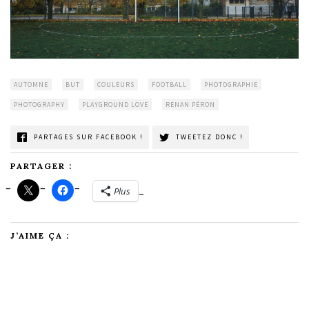
AUTOMNE
BUT
COULEURS
FOOTBALL
PHOTOGRAPHIE
PHOTOGRAPHY
PLAYGROUND LOVE
RENAN PÉRON
PARTAGES SUR FACEBOOK !
TWEETEZ DONC !
PARTAGER :
Plus
J’AIME ÇA :