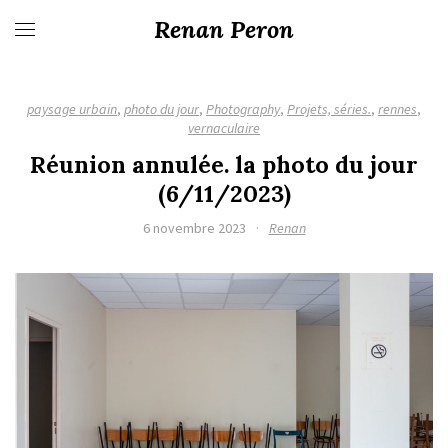
Renan Peron
paysage urbain
,
photo du jour
,
Photography
,
Projets, séries.
,
rennes
,
vernaculaire
Réunion annulée. la photo du jour
(6/11/2023)
6 novembre 2023
·
Renan