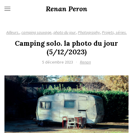
Renan Peron
Ailleurs.
,
camping sauvage
,
photo du jour
,
Photography
,
Projets, séries.
Camping solo. la photo du jour
(5/12/2023)
5 décembre 2023
·
Renan