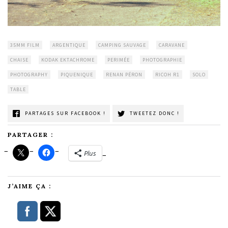
35MM FILM
ARGENTIQUE
CAMPING SAUVAGE
CARAVANE
CHAISE
KODAK EKTACHROME
PERIMÉE
PHOTOGRAPHIE
PHOTOGRAPHY
PIQUENIQUE
RENAN PÉRON
RICOH R1
SOLO
TABLE
PARTAGES SUR FACEBOOK !
TWEETEZ DONC !
PARTAGER :
Plus
J’AIME ÇA :