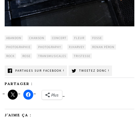
ABANDON
CHANSON
CONCERT
FLEUR
FOSSE
PHOTOGRAPHIE
PHOTOGRAPHY
PJHARVEY
RENAN PÉRON
ROCK
ROSE
TRANSMUSICALES
TRISTESSE
PARTAGES SUR FACEBOOK !
TWEETEZ DONC !
PARTAGER :
Plus
J’AIME ÇA :