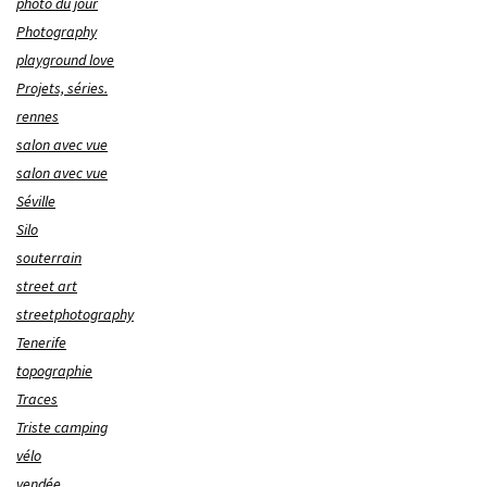
photo du jour
Photography
playground love
Projets, séries.
rennes
salon avec vue
salon avec vue
Séville
Silo
souterrain
street art
streetphotography
Tenerife
topographie
Traces
Triste camping
vélo
vendée