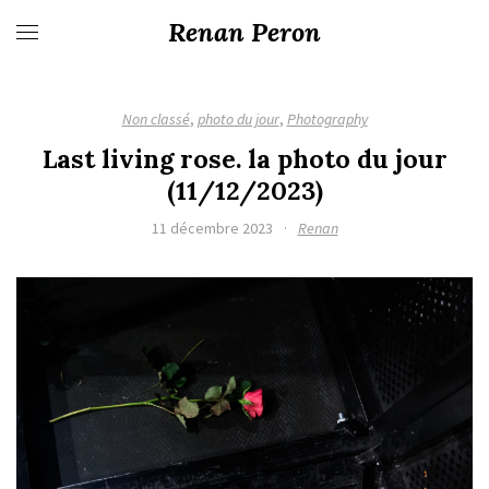
Renan Peron
Non classé
,
photo du jour
,
Photography
Last living rose. la photo du jour
(11/12/2023)
11 décembre 2023
·
Renan