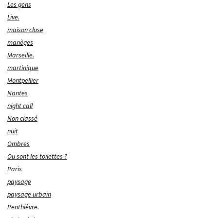
Les gens
Live.
maison close
manèges
Marseille.
martinique
Montpellier
Nantes
night call
Non classé
nuit
Ombres
Ou sont les toilettes ?
Paris
paysage
paysage urbain
Penthièvre.