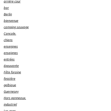
arrière cour
bar
Berlin
bienvenue
camping sauvage
Cancale.
chiens
enseignes
enseignes
entrées
épouvante
Fête foraine
finistère
gelbique
Guernesey
Hors panneaux.
industriel
Les gens