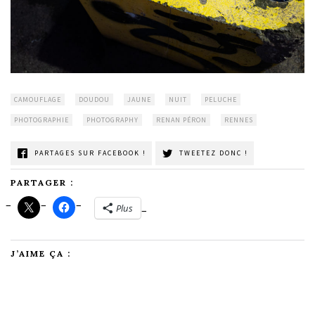
CAMOUFLAGE
DOUDOU
JAUNE
NUIT
PELUCHE
PHOTOGRAPHIE
PHOTOGRAPHY
RENAN PÉRON
RENNES
PARTAGES SUR FACEBOOK !
TWEETEZ DONC !
PARTAGER :
Plus
J’AIME ÇA :