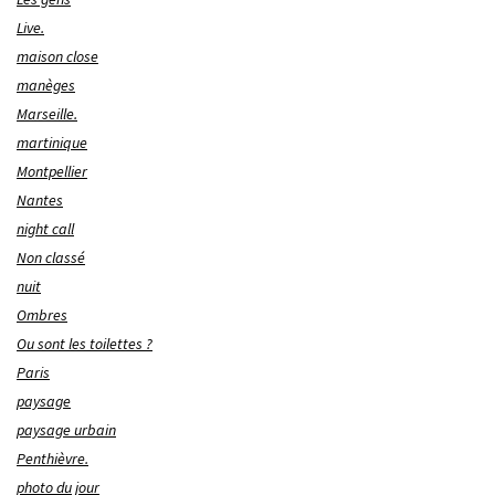
Live.
maison close
manèges
Marseille.
martinique
Montpellier
Nantes
night call
Non classé
nuit
Ombres
Ou sont les toilettes ?
Paris
paysage
paysage urbain
Penthièvre.
photo du jour