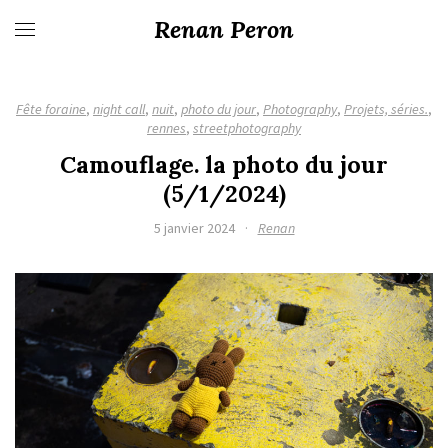
Renan Peron
Fête foraine
,
night call
,
nuit
,
photo du jour
,
Photography
,
Projets, séries.
,
rennes
,
streetphotography
Camouflage. la photo du jour
(5/1/2024)
5 janvier 2024
·
Renan