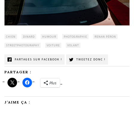
CHIEN
DINARD
HUMOUR
PHOTOGRAPHIE
RENAN PÉRON
STREETPHOTOGRAPHY
VOITURE
VOLANT
PARTAGES SUR FACEBOOK !
TWEETEZ DONC !
PARTAGER :
Plus
J’AIME ÇA :