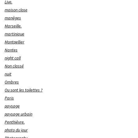
Live.
maison close
manèges
Marseille.
martinique
Montpellier
Nantes
night call
Non classé
nuit
Ombres
Ou sont les toilettes ?
Paris
paysage
paysage urbain
Penthièvre.
photo du jour