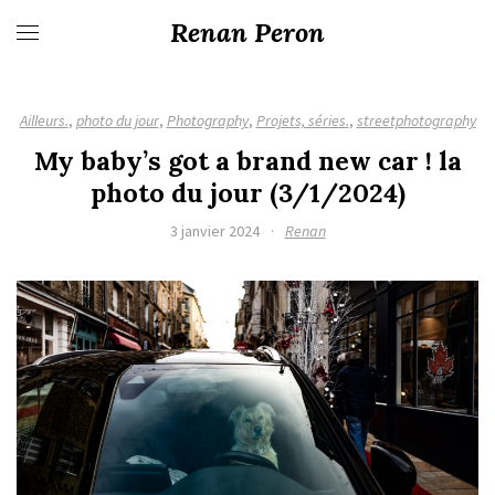
Renan Peron
Ailleurs.
,
photo du jour
,
Photography
,
Projets, séries.
,
streetphotography
My baby’s got a brand new car ! la
photo du jour (3/1/2024)
3 janvier 2024
·
Renan