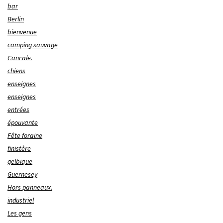
bar
Berlin
bienvenue
camping sauvage
Cancale.
chiens
enseignes
enseignes
entrées
épouvante
Fête foraine
finistère
gelbique
Guernesey
Hors panneaux.
industriel
Les gens