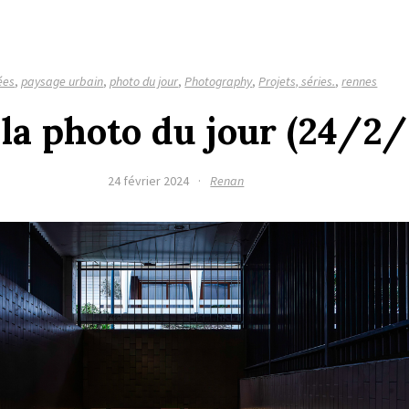
ées
,
paysage urbain
,
photo du jour
,
Photography
,
Projets, séries.
,
rennes
 la photo du jour (24/2
24 février 2024
·
Renan