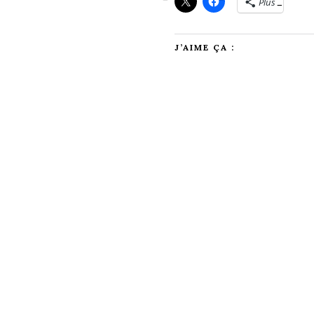
Plus
J’AIME ÇA :