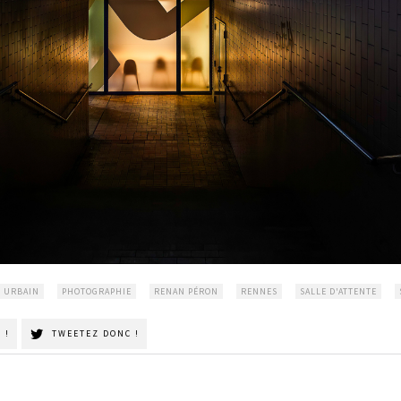
E URBAIN
PHOTOGRAPHIE
RENAN PÉRON
RENNES
SALLE D'ATTENTE
 !
TWEETEZ DONC !