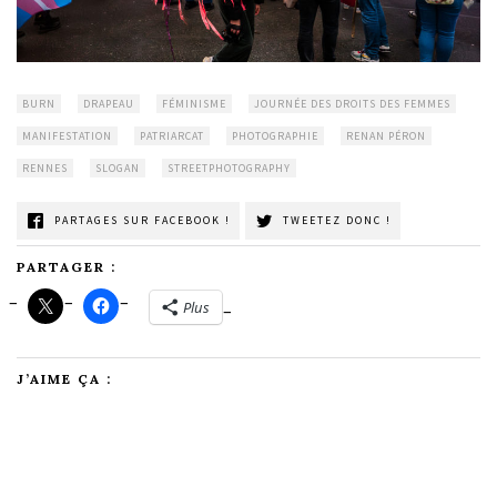
BURN
DRAPEAU
FÉMINISME
JOURNÉE DES DROITS DES FEMMES
MANIFESTATION
PATRIARCAT
PHOTOGRAPHIE
RENAN PÉRON
RENNES
SLOGAN
STREETPHOTOGRAPHY
PARTAGES SUR FACEBOOK !
TWEETEZ DONC !
PARTAGER :
Plus
J’AIME ÇA :