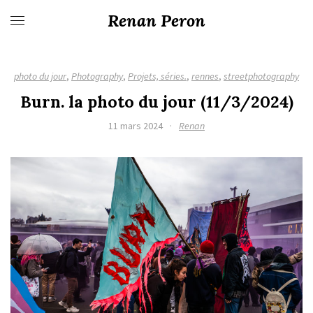
Renan Peron
photo du jour
,
Photography
,
Projets, séries.
,
rennes
,
streetphotography
Burn. la photo du jour (11/3/2024)
11 mars 2024
·
Renan