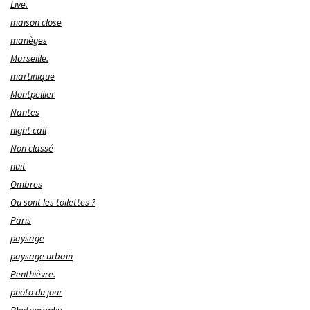
Live.
maison close
manèges
Marseille.
martinique
Montpellier
Nantes
night call
Non classé
nuit
Ombres
Ou sont les toilettes ?
Paris
paysage
paysage urbain
Penthièvre.
photo du jour