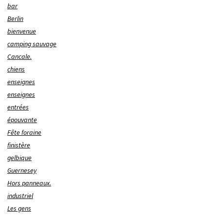
bar
Berlin
bienvenue
camping sauvage
Cancale.
chiens
enseignes
enseignes
entrées
épouvante
Fête foraine
finistère
gelbique
Guernesey
Hors panneaux.
industriel
Les gens