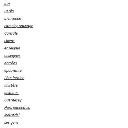
bar
Berlin
bienvenue
camping sauvage
Cancale.
chiens
enseignes
enseignes
entrées
épouvante
Fête foraine
finistère
gelbique
Guernesey
Hors panneaux.
industriel
Les gens