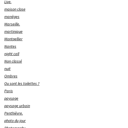
Live.
maison close
manèges
Marseille.
martinique
Montpellier
Nantes
night call
Non classé
nuit
Ombres
Ou sont les toilettes ?
Paris
paysage
paysage urbain
Penthièvre.
photo du jour