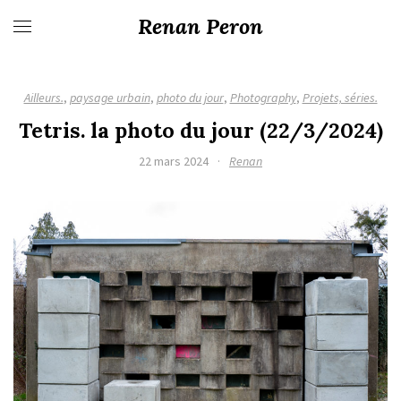
Renan Peron
Ailleurs.
,
paysage urbain
,
photo du jour
,
Photography
,
Projets, séries.
Tetris. la photo du jour (22/3/2024)
22 mars 2024
·
Renan