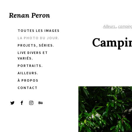
Renan Peron
Ailleurs.
,
campin
TOUTES LES IMAGES
Campin
LA PHOTO DU JOUR.
PROJETS, SÉRIES.
LIVE DIVERS ET
VARIÉS.
PORTRAITS.
AILLEURS.
À PROPOS
CONTACT