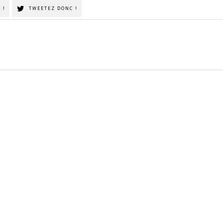
 !
TWEETEZ DONC !