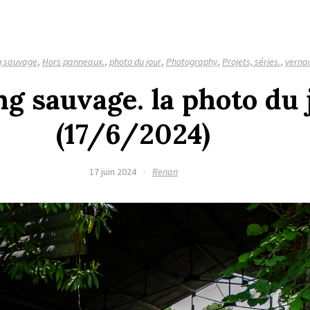
g sauvage
,
Hors panneaux.
,
photo du jour
,
Photography
,
Projets, séries.
,
vernac
g sauvage. la photo du 
(17/6/2024)
17 juin 2024
·
Renan