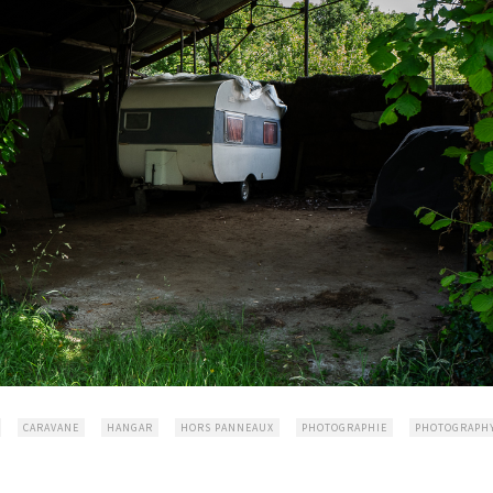
CARAVANE
HANGAR
HORS PANNEAUX
PHOTOGRAPHIE
PHOTOGRAPH