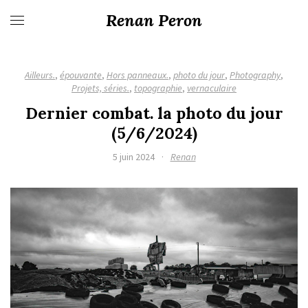
Renan Peron
Ailleurs.
,
épouvante
,
Hors panneaux.
,
photo du jour
,
Photography
,
Projets, séries.
,
topographie
,
vernaculaire
Dernier combat. la photo du jour
(5/6/2024)
5 juin 2024
·
Renan