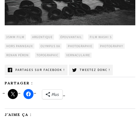
35MM FILM
ARGENTIQUE
ÉPOUVANTAIL
FILM WASHI S
HORS PANNEAUX
OLYMPUS XA
PHOTOGRAPHIE
PHOTOGRAPHY
RENAN PÉRON
TOPOGRAPHIC
VERNACULAIRE
PARTAGES SUR FACEBOOK !
TWEETEZ DONC !
PARTAGER :
Plus
J’AIME ÇA :