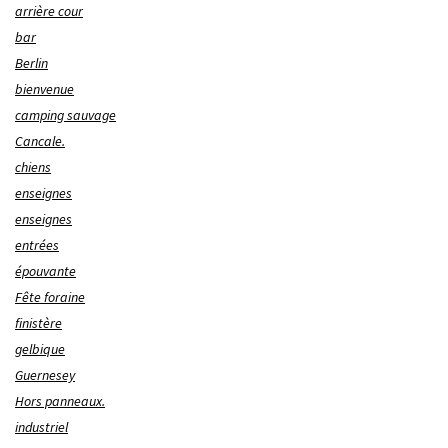
arrière cour
bar
Berlin
bienvenue
camping sauvage
Cancale.
chiens
enseignes
enseignes
entrées
épouvante
Fête foraine
finistère
gelbique
Guernesey
Hors panneaux.
industriel