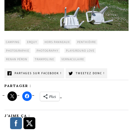
CAMPING
ERQUY
HORS PANNEAUX
PENTHIÈVRE
PHOTOGRAPHIE
PHOTOGRAPHY
PLAYGROUND LOVE
RENAN PÉRON
TRAMPOLINE
VERNACULAIRE
PARTAGES SUR FACEBOOK !
TWEETEZ DONC !
PARTAGER :
Plus
J’AIME ÇA :