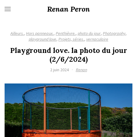
Renan Peron
Ailleurs.
,
Hors panneaux.
,
Penthièvre.
,
photo du jour
,
Photography
,
playground love
,
Projets, séries.
,
vernaculaire
Playground love. la photo du jour
(2/6/2024)
2 juin 2024
·
Renan