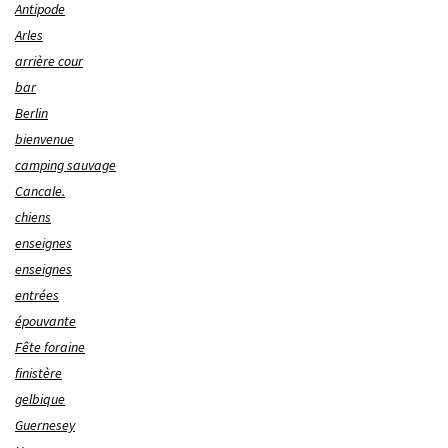
Antipode
Arles
arrière cour
bar
Berlin
bienvenue
camping sauvage
Cancale.
chiens
enseignes
enseignes
entrées
épouvante
Fête foraine
finistère
gelbique
Guernesey