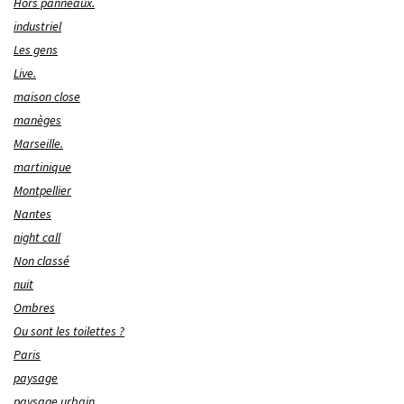
Hors panneaux.
industriel
Les gens
Live.
maison close
manèges
Marseille.
martinique
Montpellier
Nantes
night call
Non classé
nuit
Ombres
Ou sont les toilettes ?
Paris
paysage
paysage urbain