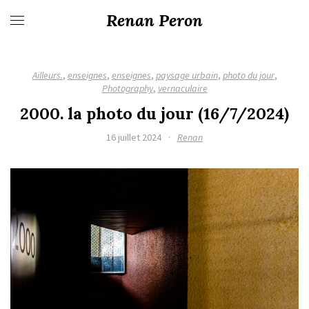
Renan Peron
Ailleurs.
,
enseignes
,
enseignes
,
paysage urbain
,
photo du jour
,
Photography
,
vernaculaire
2000. la photo du jour (16/7/2024)
16 juillet 2024
·
Renan