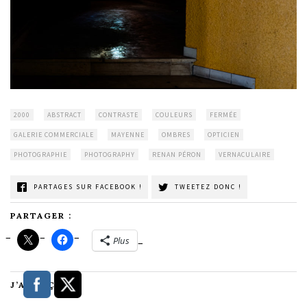
2000
ABSTRACT
CONTRASTE
COULEURS
FERMÉE
GALERIE COMMERCIALE
MAYENNE
OMBRES
OPTICIEN
PHOTOGRAPHIE
PHOTOGRAPHY
RENAN PÉRON
VERNACULAIRE
PARTAGES SUR FACEBOOK !
TWEETEZ DONC !
PARTAGER :
Plus
J’AIME ÇA :