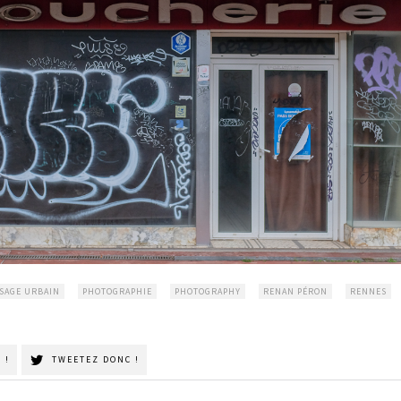
SAGE URBAIN
PHOTOGRAPHIE
PHOTOGRAPHY
RENAN PÉRON
RENNES
 !
TWEETEZ DONC !