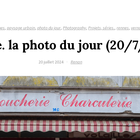
nes
,
paysage urbain
,
photo du jour
,
Photography
,
Projets, séries.
,
rennes
,
vern
. la photo du jour (20/
20 juillet 2024
·
Renan