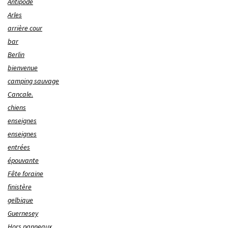
Antipode
Arles
arrière cour
bar
Berlin
bienvenue
camping sauvage
Cancale.
chiens
enseignes
enseignes
entrées
épouvante
Fête foraine
finistère
gelbique
Guernesey
Hors panneaux.