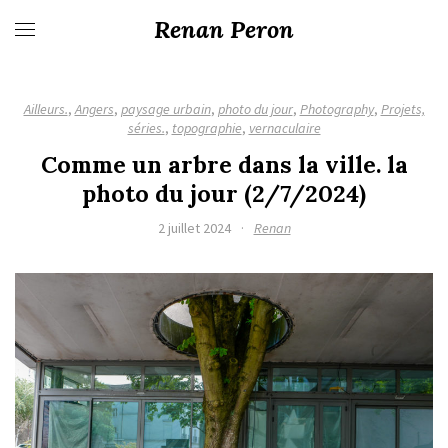
Renan Peron
Ailleurs.
,
Angers
,
paysage urbain
,
photo du jour
,
Photography
,
Projets,
séries.
,
topographie
,
vernaculaire
Comme un arbre dans la ville. la
photo du jour (2/7/2024)
2 juillet 2024
·
Renan