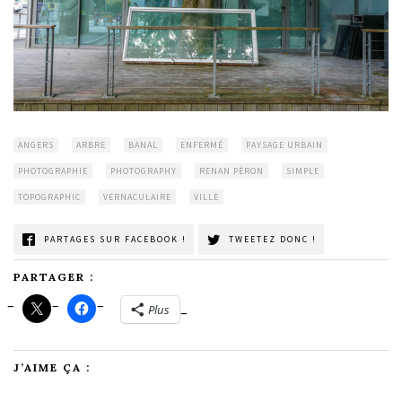
ANGERS
ARBRE
BANAL
ENFERMÉ
PAYSAGE URBAIN
PHOTOGRAPHIE
PHOTOGRAPHY
RENAN PÉRON
SIMPLE
TOPOGRAPHIC
VERNACULAIRE
VILLE
PARTAGES SUR FACEBOOK !
TWEETEZ DONC !
PARTAGER :
Plus
J’AIME ÇA :