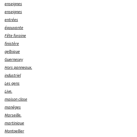
enseignes
enseignes
entrées
épouvante
Fête foraine
finistère
gelbique
Guernesey
Hors panneaux.
industriel
Les gens
Live.
maison close
manèges
Marseille.
martinique
Montpellier