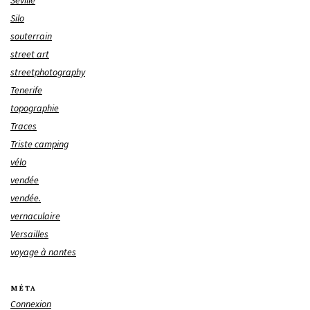
Séville
Silo
souterrain
street art
streetphotography
Tenerife
topographie
Traces
Triste camping
vélo
vendée
vendée.
vernaculaire
Versailles
voyage à nantes
MÉTA
Connexion