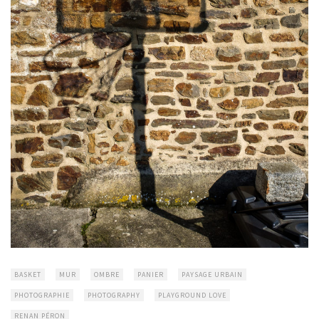
BASKET
MUR
OMBRE
PANIER
PAYSAGE URBAIN
PHOTOGRAPHIE
PHOTOGRAPHY
PLAYGROUND LOVE
RENAN PÉRON