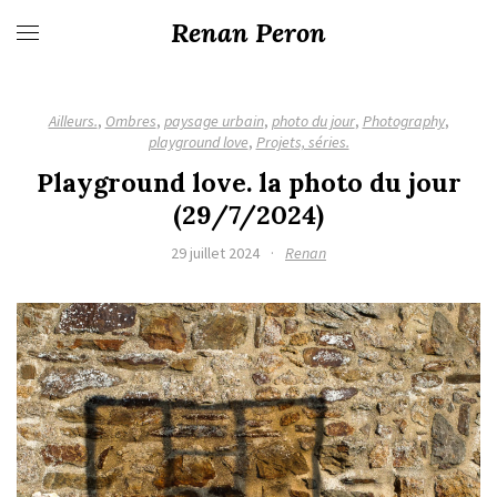
Renan Peron
Ailleurs.
,
Ombres
,
paysage urbain
,
photo du jour
,
Photography
,
playground love
,
Projets, séries.
Playground love. la photo du jour
(29/7/2024)
29 juillet 2024
·
Renan