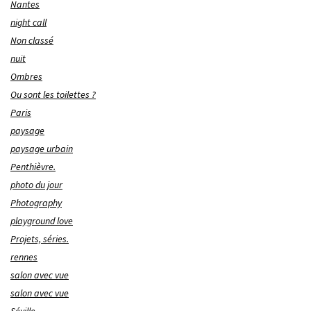
Nantes
night call
Non classé
nuit
Ombres
Ou sont les toilettes ?
Paris
paysage
paysage urbain
Penthièvre.
photo du jour
Photography
playground love
Projets, séries.
rennes
salon avec vue
salon avec vue