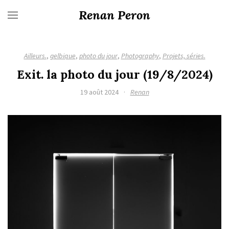
Renan Peron
Ailleurs.
,
gelbique
,
photo du jour
,
Photography
,
Projets, séries.
Exit. la photo du jour (19/8/2024)
19 août 2024
·
Renan