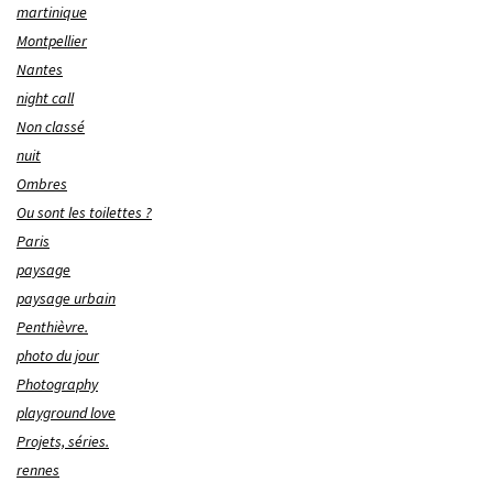
martinique
Montpellier
Nantes
night call
Non classé
nuit
Ombres
Ou sont les toilettes ?
Paris
paysage
paysage urbain
Penthièvre.
photo du jour
Photography
playground love
Projets, séries.
rennes