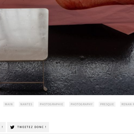
MAIN
NANTES
PHOTOGRAPHIE
PHOTOGRAPHY
PRESQUE
RENAN 
 !
TWEETEZ DONC !