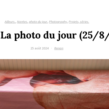
Ailleurs.
,
Nantes
,
photo du jour
,
Photography
,
Projets, séries.
 La photo du jour (25/8
25 août 2024
·
Renan