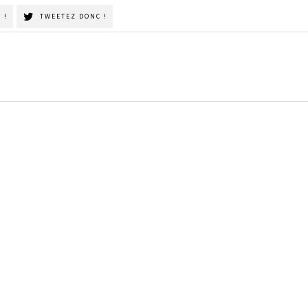
 !
TWEETEZ DONC !