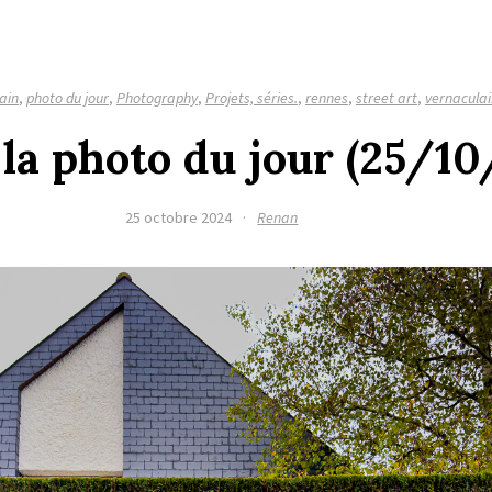
ain
,
photo du jour
,
Photography
,
Projets, séries.
,
rennes
,
street art
,
vernaculai
 la photo du jour (25/1
25 octobre 2024
·
Renan