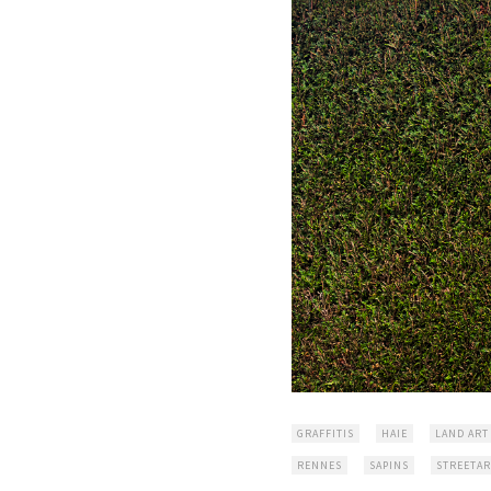
GRAFFITIS
HAIE
LAND ART
RENNES
SAPINS
STREETAR