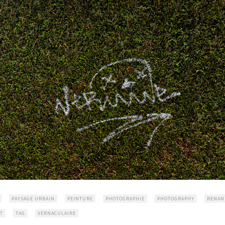
PAYSAGE URBAIN
PEINTURE
PHOTOGRAPHIE
PHOTOGRAPHY
RENAN
T
TAG
VERNACULAIRE