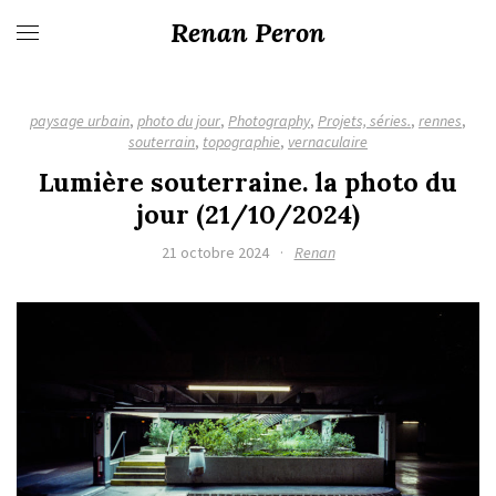
Renan Peron
paysage urbain
,
photo du jour
,
Photography
,
Projets, séries.
,
rennes
,
souterrain
,
topographie
,
vernaculaire
Lumière souterraine. la photo du
jour (21/10/2024)
21 octobre 2024
·
Renan