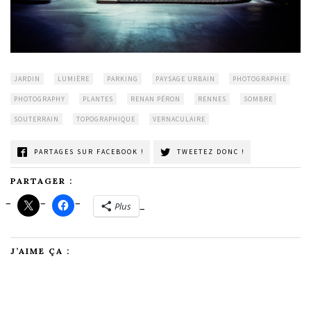
JARDIN
LUMIÈRE
PARKING
PAYSAGE URBAIN
PHOTOGRAPHIE
PHOTOGRAPHY
PLANTES
RENAN PÉRON
RENNES
SOMBRE
SOUTERRAIN
TOPOGRAPHIQUE
VERNACULAIRE
PARTAGES SUR FACEBOOK !
TWEETEZ DONC !
PARTAGER :
Plus
J’AIME ÇA :