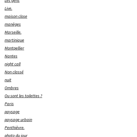
Les gens
Live.
maison close
manèges
Marseille.
martinique
Montpellier
Nantes
night call
Non classé
nuit
Ombres
Ou sont les toilettes ?
Paris
paysage
paysage urbain
Penthièvre.
photo du jour